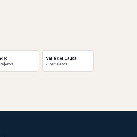
ndío
Valle del Cauca
rrajeros
4 cerrajeros